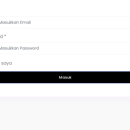
d *
 saya
Masuk